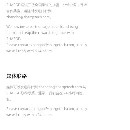
SHARGE 尝试开放全国渠道的加盟、分销业务，寻求
合作共赢。请随时发送邮件到
zhangbo@shargetech.com。
We now invite partner to join our franchising
team, and reap the rewards together with
SHARGE.
Please contact zhangbo@shargetech.com, usually
we will reply within 24 hours.
媒体联络
媒体可以发送邮件到 zhangbo@shargetech.com 与
SHARGE 取得联系。通常，我们会在 24 小时内答
复。
Please contact zhangbo@shargetech.com, usually
we will reply within 24 hours.