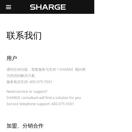
首页
끀
天猫旗舰店
联系我们
京东自营店
关于我们
用户
联系我们
遇到任何问题，需要服务与支持？SHARGE 顾问将
为您找到解决方案。
服务电话支持: 400-075-5501
Need service or support?
SHARGE consultant will find a solution for you.
Service telephone support: 400-075-5501
加盟、分销合作