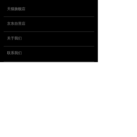
天猫旗舰店
京东自营店
关于我们
联系我们
服务电话: 工作日9:00-18:00
400-075-5501
用户隐私条款
网站使用条款
销售服务条款
版权所有© 闪极科技（深圳）有限公司
粤ICP备20062320号